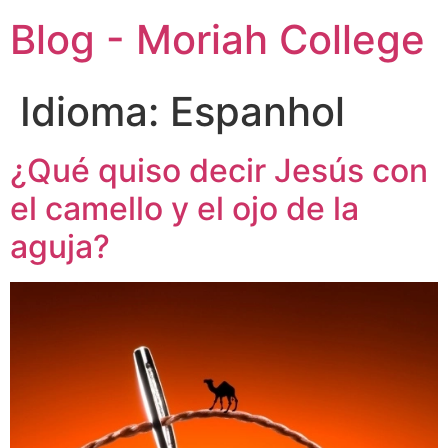
Blog - Moriah College
Idioma:
Espanhol
¿Qué quiso decir Jesús con
el camello y el ojo de la
aguja?