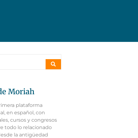
de Moriah
rimera plataforma
al, en español, con
es, cursos y congresos
re todo lo relacionado
 desde la antigüedad