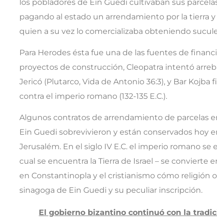
los pobladores de Ein Guedi cultivaban sus parcela
pagando al estado un arrendamiento por la tierra y
quien a su vez lo comercializaba obteniendo sucul
Para Herodes ésta fue una de las fuentes de finan
proyectos de construcción, Cleopatra intentó arreba
Jericó (Plutarco, Vida de Antonio 36:3), y Bar Kojba 
contra el imperio romano (132-135 E.C.).
Algunos contratos de arrendamiento de parcelas en
Ein Guedi sobrevivieron y están conservados hoy en
Jerusalém. En el siglo IV E.C. el imperio romano se e
cual se encuentra la Tierra de Israel – se convierte 
en Constantinopla y el cristianismo cómo religión of
sinagoga de Ein Guedi y su peculiar inscripción.
El gobierno bizantino continuó con la tradi