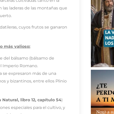
arcelas cultivadas tanto en la
n las laderas de las montañas que
uerto.
 datileras, cuyos frutos se ganaron
o más valioso:
ume del bálsamo (bálsamo de
el Imperio Romano.
a se expresaron más de una
s y bizantinos, entre ellos Plinio
a Natural, libro 12, capítulo 54
)
ones especiales para el cultivo, y