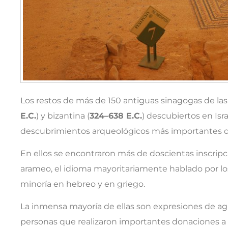
Los restos de más de 150 antiguas sinagogas de la
E.C.
) y bizantina (
324–638 E.C.
) descubiertos en Isr
descubrimientos arqueológicos más importantes de
En ellos se encontraron más de doscientas inscripc
arameo, el idioma mayoritariamente hablado por los
minoría en hebreo y en griego.
La inmensa mayoría de ellas son expresiones de a
personas que realizaron importantes donaciones a l