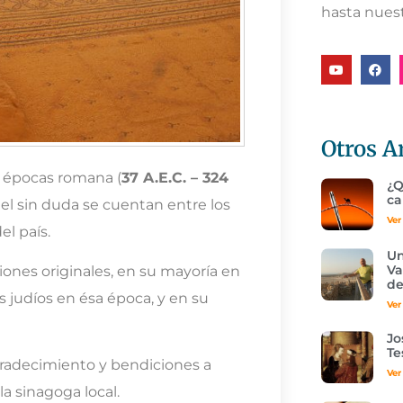
hasta nuest
Otros A
s épocas romana (
37 A.E.C. – 324
¿Q
ca
ael sin duda se cuentan entre los
Ver
l país.
Un
Va
iones originales, en su mayoría en
d
 judíos en ésa época, y en su
Ver
Jo
Te
gradecimiento y bendiciones a
Ver
a sinagoga local.