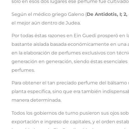
sólo en esos dos lugares ése perfume fue cultivado
Según el médico griego Galeno (
De Antidotis, I; 2, 
el mejor aún dentro de Judea.
Por todas éstas razones en Ein Guedi prosperó en
bastante aislada basada económicamente en una agr
en la elaboración de perfumes exclusivos con técn
generación en generación, siendo éstas esenciales p
perfumes.
Para obtener el tan preciado perfume del bálsamo no
planta específica, sino que era también indispensab
manera determinada.
Todos los gobiernos de turno pusieron sus ojos sob
exportación e ingreso de capitales, y el orden estab