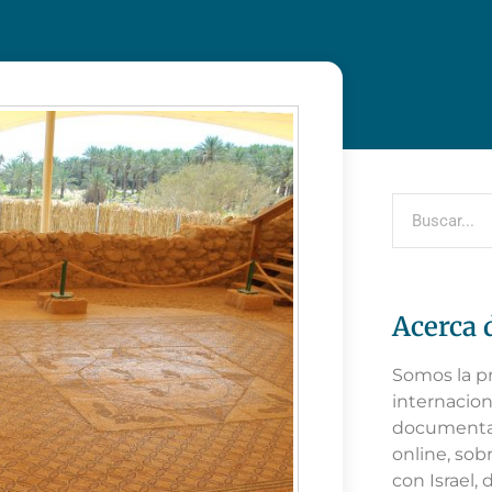
Acerca 
Somos la p
internacion
documental
online, sob
con Israel,