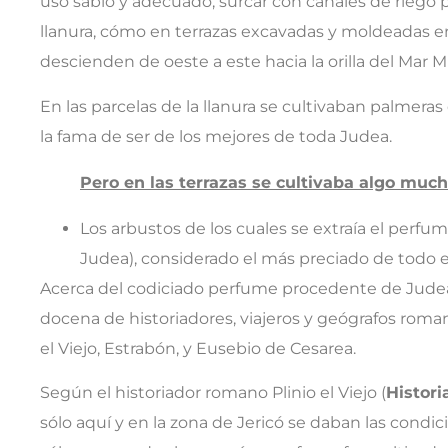
uso sabio y adecuado, surcar con canales de riego p
llanura, cómo en terrazas excavadas y moldeadas e
descienden de oeste a este hacia la orilla del Mar M
En las parcelas de la llanura se cultivaban palmeras
la fama de ser de los mejores de toda Judea.
Pero en las terrazas se cultivaba algo much
Los arbustos de los cuales se extraía el perf
Judea), considerado el más preciado de todo 
Acerca del codiciado perfume procedente de Jude
docena de historiadores, viajeros y geógrafos romano
el Viejo, Estrabón, y Eusebio de Cesarea.
Según el historiador romano Plinio el Viejo (
Histori
sólo aquí y en la zona de Jericó se daban las condici