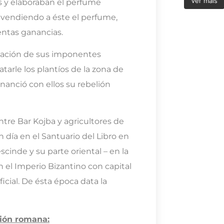
Ver mais
s y elaboraban el perfume
 vendiendo a éste el perfume,
entas ganancias.
ciación de sus imponentes
tarle los plantíos de la zona de
financió con ellos su rebelión
tre Bar Kojba y agricultores de
 día en el Santuario del Libro en
scinde y su parte oriental – en la
en el Imperio Bizantino con capital
icial.
De ésta época data la
ción romana: