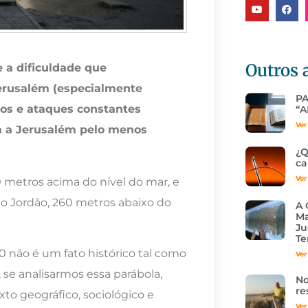
Outros 
e a dificuldade que
Jerusalém (especialmente
P
tos e ataques constantes
“A
Ver
ia a Jerusalém pelo menos
¿Q
ca
Ver
metros acima do nível do mar, e
 do Jordão, 260 metros abaixo do
A 
Ma
Ju
Te
 não é um fato histórico tal como
Ver
se analisarmos essa parábola,
No
re
to geográfico, sociológico e
Ver