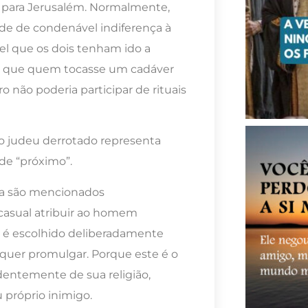
 para Jerusalém. Normalmente,
de de condenável indiferença à
vel que os dois tenham ido a
ava que quem tocasse um cadáver
 não poderia participar de rituais
 judeu derrotado representa
de “próximo”.
ita são mencionados
casual atribuir ao homem
o é escolhido deliberadamente
 quer promulgar. Porque este é o
dentemente de sua religião,
 próprio inimigo.