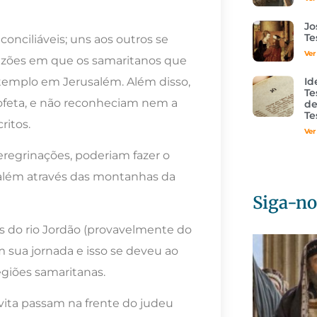
Jo
Te
conciliáveis; uns aos outros se
Ver
azões em que os samaritanos que
templo em Jerusalém. Além disso,
Id
Te
ofeta, e não reconheciam nem a
de
Te
ritos.
Ver
peregrinações, poderiam fazer o
usalém através das montanhas da
Siga-no
s do rio Jordão (provavelmente do
m sua jornada e isso se deveu ao
giões samaritanas.
vita passam na frente do judeu