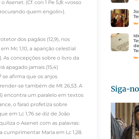
 Asenet. (Cf. con 1 Pe 5,8: «vosso
Jo
procurando quem engolir»).
Te
Ver
Id
otetor dos pagãos (12,9), nos
Te
de
em Mc 1,10, a aparição celestial
Te
. As concepções sobre o livro da
Ver
rá apagado jamais (15,4)
 se afirma que os anjos
ender-se também de Mt 26,53. A
Siga-no
9,3) encontra um paralelo em textos
ance, o faraó profetiza sobre
que em Lc 1,76 se diz de João
quiliza o Asenet com as palavras:
ara cumprimentar Maria em Lc 1,28.