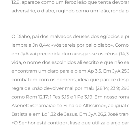
12,9, aparece como um feroz leão que tenta devorar o
adversário, o diabo, rugindo como um leão, ronda 
O Diabo, pai dos malvados deuses dos egípcios e pr
lembra a Jn 8,44: «vós tereis por pai o diabo». Como 
em JyA vai precedida dum «rasgar-se os céus» (14,3)
vida, o nome dos escolhidos ali escrito e que não se
encontram um claro paralelo em Ap 3,5. Em JyA 25,7
combatem com os homens, ideia que parece despr
regra de «não devolver mal por mal» (28,14; 23,9; 2
como Rom 12,17; 1 Tes 5,15 e 1 Pe 3,19. Em nosso rom
Asenet: «Chamarão-te Filha do Altíssimo», ao igual 
Batista e em Lc 1,32 de Jesus. Em JyA 26,2 José tran
«O Senhor está contigo», frase que utiliza o anjo p