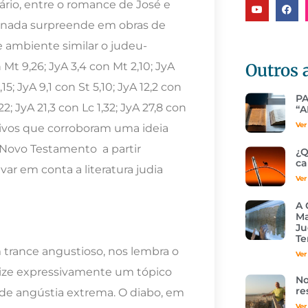
rio, entre o romance de José e
 nada surpreende em obras de
 ambiente similar o judeu-
Outros 
 Mt 9,26; JyA 3,4 con Mt 2,10; JyA
15; JyA 9,1 con St 5,10; JyA 12,2 con
P
22; JyA 21,3 con Lc 1,32; JyA 27,8 con
“A
Ver
ativos que corroboram uma ideia
 Novo Testamento a partir
¿Q
ca
ar em conta a literatura judia
Ver
A 
Ma
Ju
Te
 trance angustioso, nos lembra o
Ver
ilize expressivamente um tópico
No
re
 de angústia extrema. O diabo, em
Ver