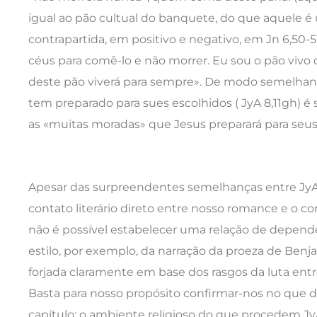
igual ao pão cultual do banquete, do que aquele 
contrapartida, em positivo e negativo, em Jn 6,50-
céus para comê-lo e não morrer. Eu sou o pão viv
deste pão viverá para sempre». De modo semelhan
tem preparado para sues escolhidos ( JyA 8,11gh)
as «muitas moradas» que Jesus preparará para seus di
Apesar das surpreendentes semelhanças entre JyA
contato literário direto entre nosso romance e o co
não é possível estabelecer uma relação de dependên
estilo, por exemplo, da narração da proeza de Benja
forjada claramente em base dos rasgos da luta entre 
Basta para nosso propósito confirmar-nos no que 
capítulo: o ambiente religioso do que procedem 