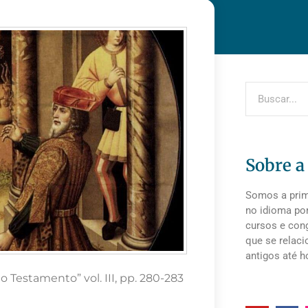
Sobre a
Somos a prime
no idioma po
cursos e cong
que se relaci
antigos até h
o Testamento” vol. III, pp. 280-283