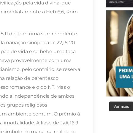
vificação pela vida divina, que
am imediatamente a Heb 6,6, Rom
e 8,11 de, tem uma surpreendente
la narração sinóptica Lc 22,15-20
o pão de vida e se bebe uma taça
minava provavelmente com uma
tianismo, pelo contrário, se reserva
uma relação de parentesco
osso romance e o do NT. Mas o
tindo a independência de ambos
os grupos religiosos
Ver mais
 um ambiente comum. O prêmio à
imortalidade. A frase de JyA 16,9
 símbolo do maná, na realidade