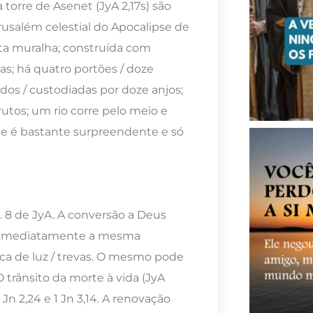
torre de Asenet (JyA 2,17s) são
usalém celestial do Apocalipse de
lta muralha; construída com
s; há quatro portões / doze
dos / custodiadas por doze anjos;
rutos; um rio corre pelo meio e
tude é bastante surpreendente e só
. 8 de JyA. A conversão a Deus
ra imediatamente a mesma
ica de luz / trevas. O mesmo pode
O trânsito da morte à vida (JyA
Jn 2,24 e 1 Jn 3,14. A renovação