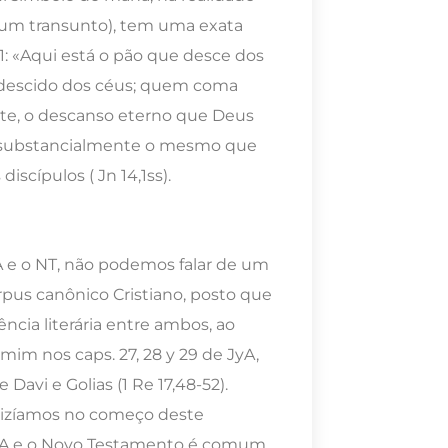
é um transunto), tem uma exata
51: «Aqui está o pão que desce dos
o descido dos céus; quem coma
te, o descanso eterno que Deus
 é substancialmente o mesmo que
scípulos ( Jn 14,1ss).
 e o NT, não podemos falar de um
rpus canônico Cristiano, posto que
cia literária entre ambos, ao
mim nos caps. 27, 28 y 29 de JyA,
Davi e Golias (1 Re 17,48-52).
dizíamos no começo deste
JyA e o Novo Testamento é comum,