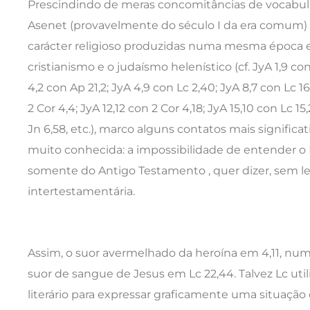
Prescindindo de meras concomitâncias de vocabulá
Asenet (provavelmente do século I da era comum)
carácter religioso produzidas numa mesma época e
cristianismo e o judaísmo helenístico (cf. JyA 1,9 con
4,2 con Ap 21,2; JyA 4,9 con Lc 2,40; JyA 8,7 con Lc 16,
2 Cor 4,4; JyA 12,12 con 2 Cor 4,18; JyA 15,10 con Lc 15,
Jn 6,58, etc.), marco alguns contatos mais signific
muito conhecida: a impossibilidade de entender o
somente do Antigo Testamento , quer dizer, sem lev
intertestamentária.
Assim, o suor avermelhado da heroína em 4,11, num
suor de sangue de Jesus em Lc 22,44. Talvez Lc ut
literário para expressar graficamente uma situação