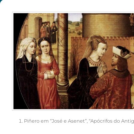
Piñero em “José e Asenet”, “Apócrifos do Antig