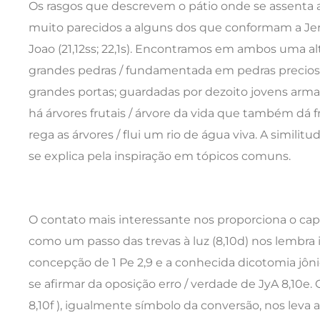
Os rasgos que descrevem o pátio onde se assenta a 
muito parecidos a alguns dos que conformam a Jer
Joao (21,12ss; 22,1s). Encontramos em ambos uma a
grandes pedras / fundamentada em pedras preciosa
grandes portas; guardadas por dezoito jovens arma
há árvores frutais / árvore da vida que também dá f
rega as árvores / flui um rio de água viva. A simili
se explica pela inspiração em tópicos comuns.
O contato mais interessante nos proporciona o cap
como um passo das trevas à luz (8,10d) nos lemb
concepção de 1 Pe 2,9 e a conhecida dicotomia jôn
se afirmar da oposição erro / verdade de JyA 8,10e. 
8,10f ), igualmente símbolo da conversão, nos leva a 