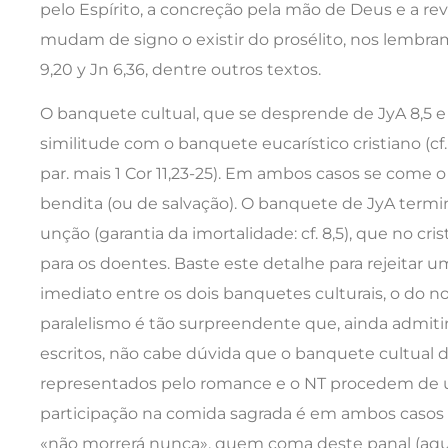
pelo Espírito, a concreção pela mão de Deus e a revi
mudam de signo o existir do prosélito, nos lembr
9,20 y Jn 6,36, dentre outros textos.
O banquete cultual, que se desprende de JyA 8,5 
similitude com o banquete eucarístico cristiano (cf. 
par. mais 1 Cor 11,23-25). Em ambos casos se come 
bendita (ou de salvação). O banquete de JyA ter
unção (garantia da imortalidade: cf. 8,5), que no cris
para os doentes. Baste este detalhe para rejeitar 
imediato entre os dois banquetes culturais, o do n
paralelismo é tão surpreendente que, ainda admi
escritos, não cabe dúvida que o banquete cultual d
representados pelo romance e o NT procedem de
participação na comida sagrada é em ambos casos a 
«não morrerá nunca», quem coma deste panal (aqui