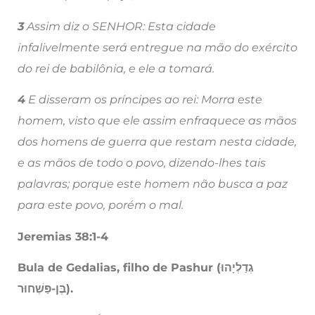
3
Assim diz o SENHOR: Esta cidade
infalivelmente será entregue na mão do exército
do rei de babilônia, e ele a tomará.
4
E disseram os príncipes ao rei: Morra este
homem, visto que ele assim enfraquece as mãos
dos homens de guerra que restam nesta cidade,
e as mãos de todo o povo, dizendo-lhes tais
palavras; porque este homem não busca a paz
para este povo, porém o mal.
Jeremias 38:1-4
Bula de Gedalias, filho de Pashur (גְדַלְיָהוּ
בֶּן-פַּשְׁחוּר).