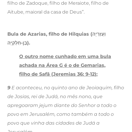
filho de Zadoque, filho de Meraiote, filho de
Aitube, maioral da casa de Deus”.
Bula de Azarias, filho de Hilquias (וַעֲזַרְיָה
בֶן-חִלְקִיָּה).
O outro nome cunhado em uma bula
achada na Área G é o de Gemarias,
filho de Safã (Jeremias 36: 9-12):
9
E aconteceu, no quinto ano de Jeoiaquim, filho
de Josias, rei de Judá, no mês nono, que
apregoaram jejum diante do Senhor a todo o
povo em Jerusalém, como também a todo o
povo que vinha das cidades de Judá a
Jerusalém.