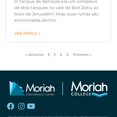
O Tanque de Betesda era um complexo
de dois tanques no vale de Beit Zeita, ao
leste de Jerusalém. Hoje, suas ruínas são
encontradas dentro
VER ARTIGO »
« Anterior
1
2
3
4
Próximo »
Moriah International Center ® | Todos os Direitos Reservados |
info@moriacenter.com
|